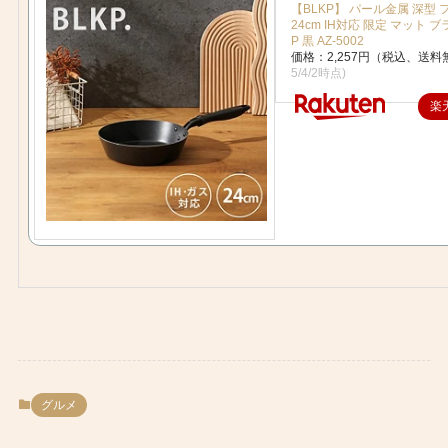
【BLKP】 パール金属 深型
24cm IH対応 限定 マット ブ
P 黒 AZ-5002
価格：2,257円（税込、送料
5/4/2時点)
楽
グルメ