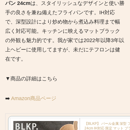
パン 24cm
は、スタイリッシュなデザインと使い勝
手の良さを兼ね備えたフライパンです。​IH対応
で、深型設計により炒め物から煮込み料理まで幅
広く対応可能。​キッチンに映えるマットブラック
の外観も魅力的です。我が家では2022年以降3年以
上ヘビーに使用してますが、未だにテフロンは健
在です。
▼商品の詳細はこちら
➡️
Amazon商品ページ
【BLKP】 パール金属 深型
24cm IH対応 限定 マット ブ