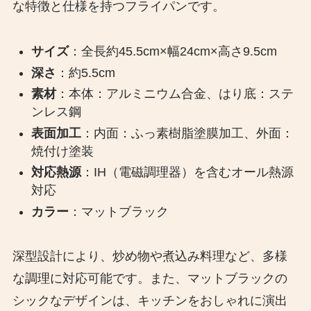
な特徴と仕様を持つフライパンです。​
サイズ
：​全長約45.5cm×幅24cm×高さ9.5cm​
深さ
：​約5.5cm​
素材
：​本体：アルミニウム合金、はり底：ステ
ンレス鋼​
表面加工
：​内面：ふっ素樹脂塗膜加工、外面：
焼付け塗装​
対応熱源
：​IH（電磁調理器）を含むオール熱源
対応​
カラー
：​マットブラック​
深型設計により、炒め物や煮込み料理など、多様
な調理に対応可能です。​また、マットブラックの
シックなデザインは、キッチンをおしゃれに演出