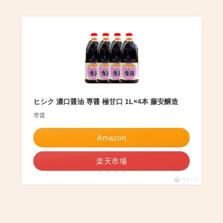
ヒシク 濃口醤油 専醤 極甘口 1L×4本 藤安醸造
専醤
Amazon
楽天市場
ポチップ