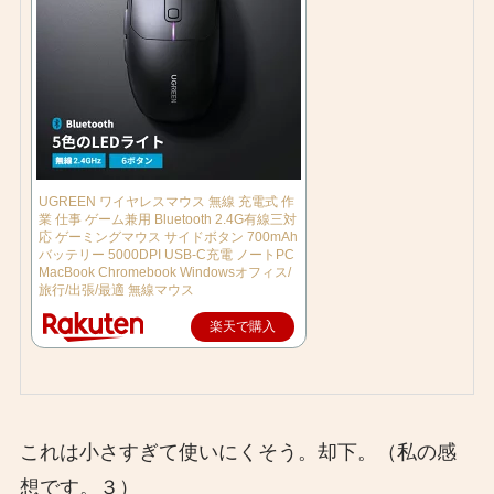
UGREEN ワイヤレスマウス 無線 充電式 作
業 仕事 ゲーム兼用 Bluetooth 2.4G有線三対
応 ゲーミングマウス サイドボタン 700mAh
バッテリー 5000DPI USB-C充電 ノートPC
MacBook Chromebook Windowsオフィス/
旅行/出張/最適 無線マウス
楽天で購入
これは小さすぎて使いにくそう。却下。（私の感
想です。３）