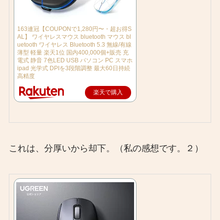
163連冠【COUPONで1,280円〜・超お得S
AL】 ワイヤレスマウス bluetooth マウス bl
uetooth ワイヤレス Bluetooth 5.3 無線/有線
薄型 軽量 楽天1位 国内400,000個+販売 充
電式 静音 7色LED USB パソコン PC スマホ
ipad 光学式 DPIを3段階調整 最大60日持続
高精度
楽天で購入
これは、分厚いから却下。（私の感想です。２）