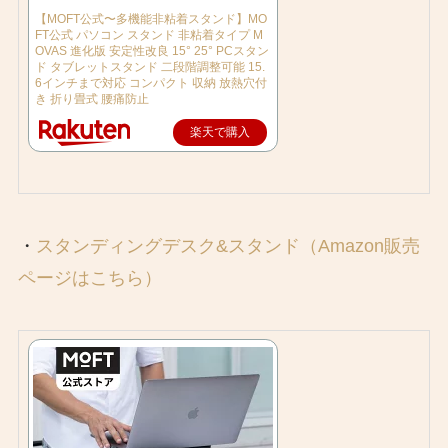
【MOFT公式〜多機能非粘着スタンド】MO
FT公式 パソコン スタンド 非粘着タイプ M
OVAS 進化版 安定性改良 15° 25° PCスタン
ド タブレットスタンド 二段階調整可能 15.
6インチまで対応 コンパクト 収納 放熱穴付
き 折り畳式 腰痛防止
楽天で購入
・
スタンディングデスク&スタンド（Amazon販売
ページはこちら）