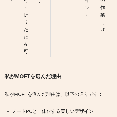
ド
可
）
イ
の
・
ン
作
折
）
業
り
向
た
け
た
み
可
私がMOFTを選んだ理由
私がMOFTを選んだ理由は、以下の通りです：
ノートPCと一体化する
美しいデザイン