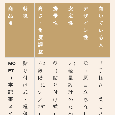
商
特
高
携
安
デ
向
品
徴
さ
帯
定
ザ
い
名
・
性
性
イ
て
角
ン
い
度
性
る
調
人
整
MO
貼
△2
◎
○（
◎
「
FT
り
段
（
軽
（
手
（
付
階
貼
量
悪
軽
本
け
（1
り
設
目
さ
記
式
5°
付
計
立
・
事
・
／
け
の
ち
美
メ
極
25°
式
た
な
し
イ
薄
）
）
め
し
さ