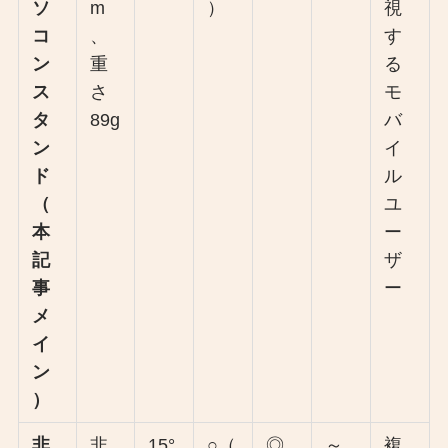
ソ
m
）
視
コ
、
す
ン
重
る
ス
さ
モ
タ
89g
バ
ン
イ
ド
ル
（
ユ
本
ー
記
ザ
事
ー
メ
イ
ン
）
非
非
15°
○（
◎
～
複