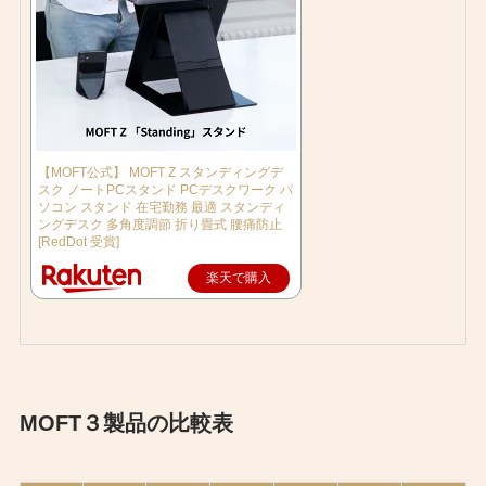
【MOFT公式】 MOFT Z スタンディングデ
スク ノートPCスタンド PCデスクワーク パ
ソコン スタンド 在宅勤務 最適 スタンディ
ングデスク 多角度調節 折り畳式 腰痛防止
[RedDot 受賞]
楽天で購入
MOFT３製品の比較表