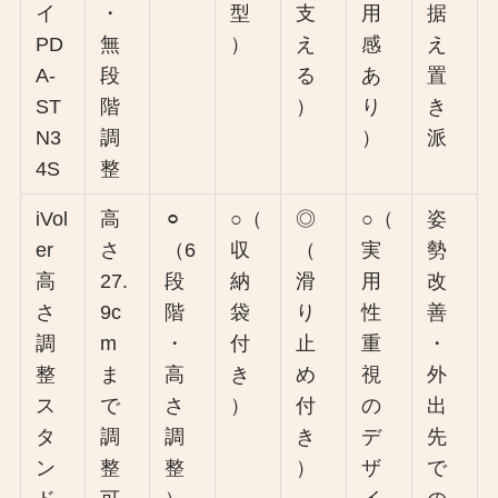
イ
・
型
支
用
据
PD
無
）
え
感
え
A-
段
る
あ
置
ST
階
）
り
き
N3
調
）
派
4S
整
iVol
高
⚪︎
○（
◎
○（
姿
er
さ
（6
収
（
実
勢
高
27.
段
納
滑
用
改
さ
9c
階
袋
り
性
善
調
m
・
付
止
重
・
整
ま
高
き
め
視
外
ス
で
さ
）
付
の
出
タ
調
調
き
デ
先
ン
整
整
）
ザ
で