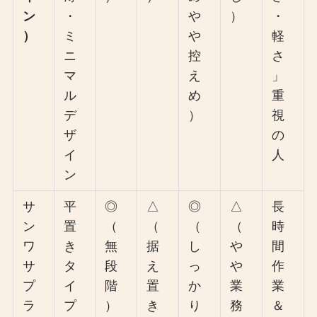
ン
・
や
）
・
）
ミ
や
軽
ニ
控
さ
マ
え
」
ル
め
重
デ
）
視
ザ
の
イ
人
ン
サ
平
◎
△
◎
△
長
ン
置
（
（
（
（
時
ワ
き
無
据
し
や
間
サ
タ
段
え
っ
や
作
プ
イ
階
置
か
業
業
ラ
プ
）
き
り
務
＆