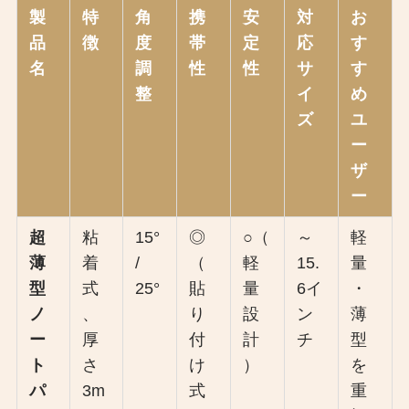
製
特
角
携
安
対
お
品
徴
度
帯
定
応
す
名
調
性
性
サ
す
整
イ
め
ズ
ユ
ー
ザ
ー
超
粘
15°
◎
○（
～
軽
薄
着
/
（
軽
15.
量
型
式
25°
貼
量
6イ
・
ノ
、
り
設
ン
薄
ー
厚
付
計
チ
型
ト
さ
け
）
を
パ
3m
式
重