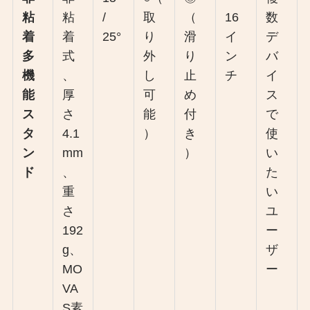
粘
粘
/
取
（
16
数
着
着
25°
り
滑
イ
デ
多
式
外
り
ン
バ
機
、
し
止
チ
イ
能
厚
可
め
ス
ス
さ
能
付
で
タ
4.1
）
き
使
ン
mm
）
い
ド
、
た
重
い
さ
ユ
192
ー
g、
ザ
MO
ー
VA
S素