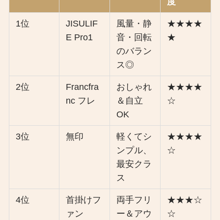
度
1位
JISULIF
風量・静
★★★★
E Pro1
音・回転
★
のバラン
ス◎
2位
Francfra
おしゃれ
★★★★
nc フレ
＆自立
☆
OK
3位
無印
軽くてシ
★★★★
ンプル、
☆
最安クラ
ス
4位
首掛けフ
両手フリ
★★★☆
ァン
ー＆アウ
☆