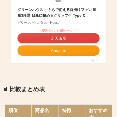
グリーンハウス 手ぶらで使える首掛けファン 風
量3段階 日傘に挟めるクリップ付 Type-C
グリーンハウス(Green House)
＼楽天ポイント4倍セール！／
楽天市場
Amazon
ポチップ
📊 比較まとめ表
順位
商品名
特徴
おすすめ