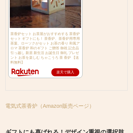
茶香炉セット お茶屋がおすすめする 茶香炉
セット ギフトにも！ 茶香炉、茶香炉用専用
茶葉、ローソクがセット お茶の香り 和風ア
ロマ 茶香炉 和のギフト ご贈答 御祝 記念品
引っ越し 新居 新生活 お誕生日 御礼 プレゼ
ント お茶を楽しむ ちゃこうろ 茶 香炉 【送
料無料】
楽天で購入
電気式茶香炉（Amazon販売ページ）
ギフトにも喜ばれる！デザイン重視の選択肢