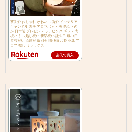
茶香炉 おしゃれ かわいい 香炉 インテリア
キャンドル 陶器 アロマポット 美濃焼 さの
か 日本製 プレゼント ラッピング ギフト 内
祝い 引っ越し祝い 新築祝い 誕生日 母の日
還暦祝い 退職祝 送別会 贈り物 お茶 茶葉 ア
ロマ 癒し リラックス
楽天で購入