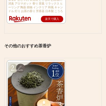
消臭 アロマポット 香り 茶葉 リラックス ヒ
ーリング 陶器 焼物 インテリア 和風 キャン
ドル 灯り お茶の香り 芳香器 日本製 こうろ
楽天で購入
その他のおすすめ茶香炉