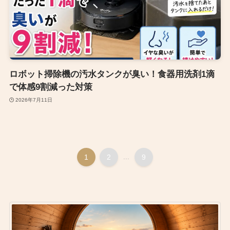
ロボット掃除機の汚水タンクが臭い！食器用洗剤1滴
で体感9割減った対策
2026年7月11日
1
2
...
9